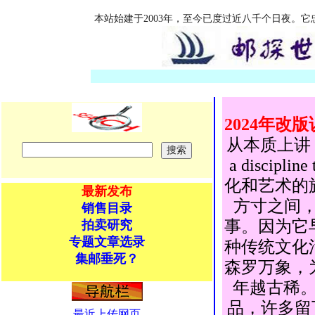
本站始建于2003年，至今已度过近八千个日夜。
2024年改
从本质上讲，集
a discipline
化和艺术的旅程（it 
最新发布
方寸之间
销售目录
事。因为它
拍卖研究
专题文章选录
种传统文化
集邮垂死？
森罗万象，
年越古稀
品，许多留
最近上传网页