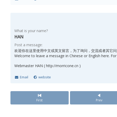
What is your name?
HAN
Post a message:
欢迎你在这里使用中文或英文留言，为了询问，交流或者其它问
Welcome to leave a message in Chinese or English here. For 
Webmaster HAN ( http://morricone.cn )
Email
website
First
Prev