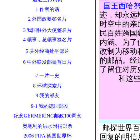
国王西哈
1 作者的话
迹，却永远
2 外国政要签名片
时空中的亲
3 我国驻外大使签名片
民百姓跨国
4 领事，总领事签名片
内涵。为了
改制为移动
5 驻外经商处平邮片
的邮品。经
6 中外联发邮票首日片
了留住对历
7 一片一史
和这
8 环球探索片
9 我的邮友
9-1 我的德国邮友
纪念GERMERING邮政100周念
奥地利的洪水附捐邮票
邮探世界百
回复的明信
2006 FIFA 德国世界杯