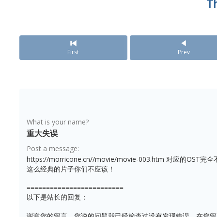
T
First
Prev
What is your name?
重大失误
Post a message:
https://morricone.cn//movie/movie-003.htm 对应的OST完
这么经典的片子你们不应该！
=========================
以下是站长的回复：
谢谢您的留言，您说的问题我已经检查过没有发现错误，在您留言