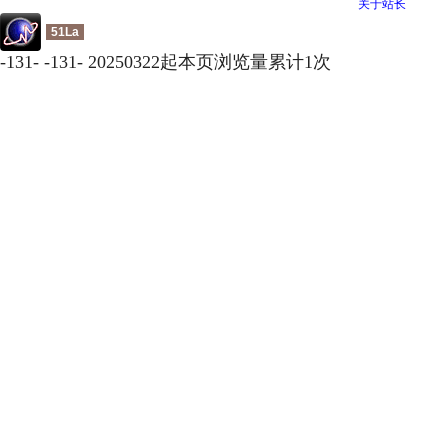
关于站长
51La
-
131
-
-
131
-
20250322起本页浏览量累计
1
次