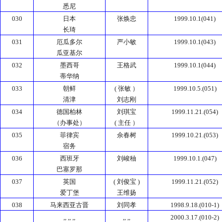
悉尼
030
日本
张焕忠
1999.10.1(041)
长琦
031
厄瓜多尔
严小敏
1999.10.1(043)
瓜亚基尔
032
墨西哥
王格武
1999.10.1(044)
蒂华纳
033
朝鲜
( 张敏 ）
1999.10.5.(051)
清津
刘志刚
034
德国柏林
刘琪宝
1999.11.21.(054)
（办事处）
( 主任 ）
035
菲律宾
佘春树
1999.10.21.(053)
宿务
036
西班牙
刘峻秞
1999.10.1.(047)
巴塞罗那
037
英国
( 刘俊宝 )
1999.11.21.(052)
爱丁堡
王维扬
038
马来西亚古晋
刘同孝
1998.9.18.(010-1)
,, ,, ,,
,, ,,
2000.3.17.(010-2)