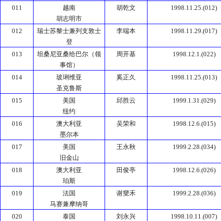
011
越南
胡乾文
1998.11.25.(012)
胡志明市
012
瑞士苏黎士兼列支敦士
李端本
1998.11.29.(017)
登
013
坦桑尼亚桑给巴尔（领
周开基
1998.12.1.(022)
事馆）
014
玻琍维亚
奚正久
1998.11.25.(013)
圣克鲁斯
015
美国
邱胜云
1999.1.31.(029)
纽约
016
澳大利亚
吴荣和
1998.12.6.(015)
墨尔本
017
美国
王永秋
1999.2.28.(034)
旧金山
018
澳大利亚
田俊亭
1998.12.6.(026)
珀斯
019
法国
谢燮禾
1999.2.28.(036)
马赛兼摩纳哥
020
泰国
刘永兴
1998.10.11.(007)