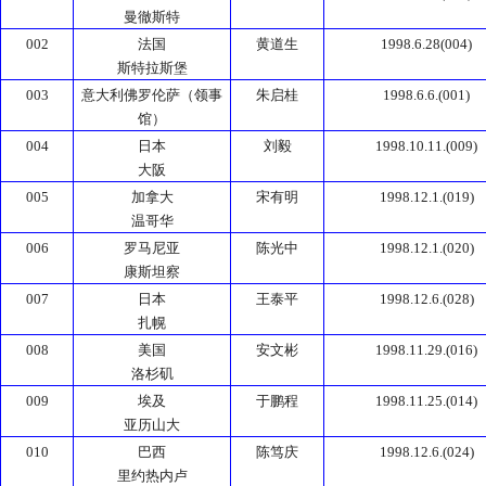
曼徹斯特
002
法国
黄道生
1998.6.28(004)
斯特拉斯堡
003
意大利佛罗伦萨（领事
朱启桂
1998.6.6.(001)
馆）
004
日本
刘毅
1998.10.11.(009)
大阪
005
加拿大
宋有明
1998.12.1.(019)
温哥华
006
罗马尼亚
陈光中
1998.12.1.(020)
康斯坦察
007
日本
王泰平
1998.12.6.(028)
扎幌
008
美国
安文彬
1998.11.29.(016)
洛杉矶
009
埃及
于鹏程
1998.11.25.(014)
亚历山大
010
巴西
陈笃庆
1998.12.6.(024)
里约热内卢