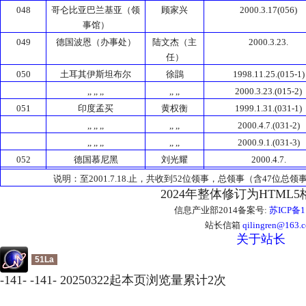
048
哥仑比亚巴兰基亚（领
顾家兴
2000.3.17(056)
事馆）
049
德国波恩（办事处）
陆文杰（主
2000.3.23.
任）
050
土耳其伊斯坦布尔
徐鵾
1998.11.25.(015-1)
,, ,, ,,
,, ,,
2000.3.23.(015-2)
051
印度孟买
黄权衡
1999.1.31.(031-1)
,, ,, ,,
,, ,,
2000.4.7.(031-2)
,, ,, ,,
,, ,,
2000.9.1.(031-3)
052
德国慕尼黑
刘光耀
2000.4.7.
说明：至2001.7.18.止，共收到52位领事，总领事（含47位
2024年整体修订为HTML
信息产业部2014备案号:
苏ICP备1
站长信箱
qilingren@163.
关于站长
51La
-
141
-
-
141
-
20250322起本页浏览量累计
2
次