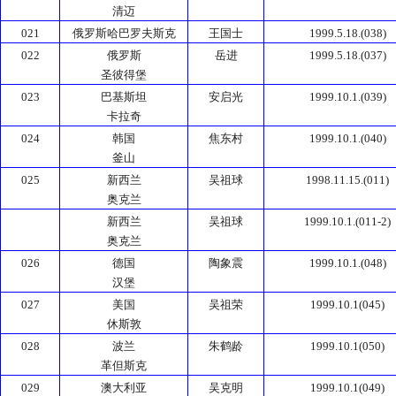
清迈
021
俄罗斯哈巴罗夫斯克
王国士
1999.5.18.(038)
022
俄罗斯
岳进
1999.5.18.(037)
圣彼得堡
023
巴基斯坦
安启光
1999.10.1.(039)
卡拉奇
024
韩国
焦东村
1999.10.1.(040)
釜山
025
新西兰
吴祖球
1998.11.15.(011)
奥克兰
新西兰
吴祖球
1999.10.1.(011-2)
奥克兰
026
德国
陶象震
1999.10.1.(048)
汉堡
027
美国
吴祖荣
1999.10.1(045)
休斯敦
028
波兰
朱鹤龄
1999.10.1(050)
革但斯克
029
澳大利亚
吴克明
1999.10.1(049)