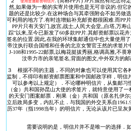
２
. (简称PP片) JP片虽然有
使用普通邮资明信片
然,如果做为一般的实寄片使用也是无可非议的.但它的
题的还是比较少.在这种场合与其牵强附会不如另做选
可利用的地方了.有时连增贴补充邮资都很困难.而PP
PP片只有天安门,故宫,战士,人民大会堂,,白塔,万寿山
踪"以来,至今已新发了60多款PP片.其邮资邮票以
签名的位置.因此,在我的环球集邮通信中也大量使用了
帝汶执行联合国维和任务的北京女警官王然的求签片中,就选用
J-108和1995-22邮票,以梅花挺拔秀丽,格调高雅
汶帝力市的亲笔签名,背面的图文,中外双方的邮
３ 根据不同的主题，不同的对象也可以使用其它各
监制，不得印有邮资邮票图案和中国邮政字样，明信片规格
可以参考以上规定）．不论哪种明信片，从集邮习惯
（金）共和国孙昆山大使的求签片，就特意使用了一枚志号
的天安门图案邮票．刚果（金）共和国（原名扎伊尔共和
立后政局多变，内乱不止．与我国的外交关系自1961.9
历37年（指1998当年）的明信片，无论从该片已
需要说明的是，明信片并不是唯一的选择．