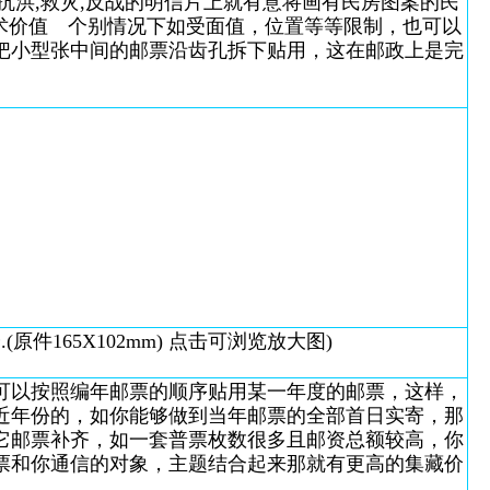
洪,救灾,反战的明信片上就有意将画有民房图案的民
术价值 个别情况下如受面值，位置等等限制，也可以
把小型张中间的邮票沿齿孔拆下贴用，这在邮政上是完
原件165X102mm) 点击可浏览放大图)
以按照编年邮票的顺序贴用某一年度的邮票，这样，
近年份的，如你能够做到当年邮票的全部首日实寄，那
它邮票补齐，如一套普票枚数很多且邮资总额较高，你
票和你通信的对象，主题结合起来那就有更高的集藏价