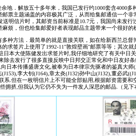
地．解放五十多年来，我国已发行约1000套含4000多种的
些邮票主题涵盖的内容极其广泛，从而给集邮通信一个非
送明信片时，其邮资当前标准是10.7元，我国尚未发
些麻烦，但也给集邮爱好者表现邮品主题带来一个很好的
多种方法．最简单的就是直接关联，如在给新西兰总督博里斯
格的求签片上使用了1992-11"敦煌壁画"邮票等等；其
驻日本大使陈健发出求签片时,我仔细地研究了有关中日关
年来除去发行了很多直接反映中日邦交正常化和中日友好条
,向日本传播盛唐文化,被奉为日本律宗先驱者的鉴真大师(J
廖承志(J153),李大钊(J164),章太炎(J132)孙中山(J132),董必
联系.但在一枚明信片上不可能全部贴用,根据邮资需要和
些拥挤,但我认为它仍不失为一件发人深思的邮品.（见下