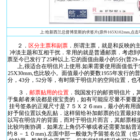
上:给新西兰总督博里斯的求签片(原件165X102mm,点
２．
区分主票和副票
．所谓主票，就是和反映的
冲淡主题和互相干扰．常用的就是普通邮票．考虑到
票至今已发行了25种以上.它的面值由最小的5分(普29-
上,很适合在明信片上使用.如果需要使用面值低于5分的普
25X30mm,也比较小。面值最小的要数1955年发行
分，43分，52分等，有时限于明信片的空间位置，
３．
邮票贴用的位置
．我国发行的邮资明信片，
于集邮者来说都是很宝贵的，如有可能应尽量不要覆
挂号签条的正规尺寸是７５Ｘ２６mm，最小的有用
好予留位置以免乱贴．这样留给补加邮票的位置最好
以写在明信片的背面，而对于明信片而言，其邮票根
比较均衡协调．如果左上角仍不够或者还需要加贴普
约８－１０mm).左面中部一般做为予留签名位置（