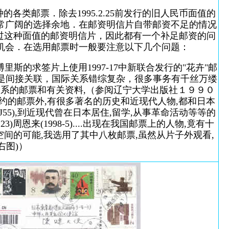
各类邮票．除去1995.2.25前发行的旧人民币面值的
常广阔的选择余地．在邮资明信片自带邮资不足的情况
行过这种面值的邮资明信片，因此都有一个补足邮资的问
机会．在选用邮票时一般要注意以下几个问题：
的求签片上使用1997-17中新联合发行的"花卉"邮
次就是间接关联，国际关系错综复杂，很多事务有千丝万缕
系的邮票和有关资料,（参阅辽宁大学出版社１９９０
约的邮票外,有很多著名的历史和近现代人物,都和日本
55),到近现代曾在日本居住,留学,从事革命活动等等的
武((J123)周恩来(1998-5)....出现在我国邮票上的人物,竟有十
空间的可能,我选用了其中八枚邮票,虽然从片子外观看,
右图)）