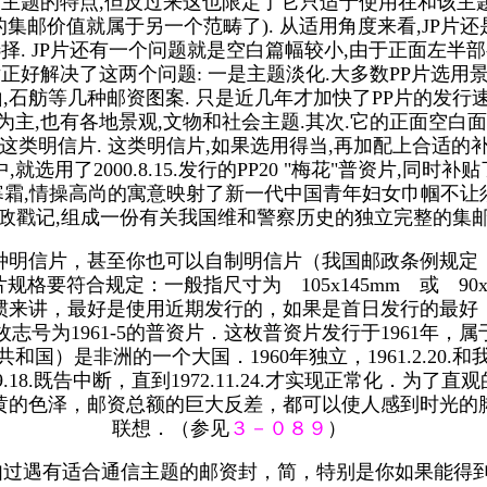
纪念特定主题的特点,但反过来这也限定了它只适于使用在和该
集邮价值就属于另一个范畴了). 从适用角度来看,JP片
择. JP片还有一个问题就是空白篇幅较小,由于正面左半
片正好解决了这两个问题: 一是主题淡化.大多数PP片选用
,石舫等几种邮资图案. 只是近几年才加快了PP片的发行速度,自
花卉为主,也有各地景观,文物和社会主题.其次.它的正面空
这类明信片. 这类明信片,如果选用得当,再加配上合适的补
了2000.8.15.发行的PP20 "梅花"普资片,同时
,不畏寒霜,情操高尚的寓意映射了新一代中国青年妇女巾帼不让须
政戳记,组成一份有关我国维和警察历史的独立完整的集邮
种明信片，甚至你也可以自制明信片（我国邮政条例规定
要符合规定：一般指尺寸为 105x145mm 或 90x
来讲，最好是使用近期发行的，如果是首日发行的最好．
为1961-5的普资片．这枚普资片发行于1961年，属于普
国）是非洲的一个大国．1960年独立，1961.2.20
.18.既告中断，直到1972.11.24.才实现正常化．
呈灰黄的色泽，邮资总额的巨大反差，都可以使人感到时光
联想．（参见
３－０８９
）
如过遇有适合通信主题的邮资封，简，特别是你如果能得