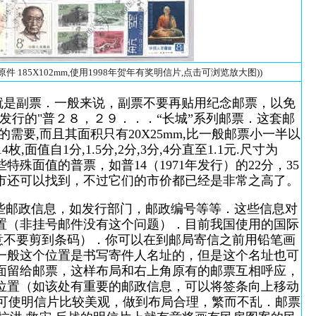
 185X102mm,使用1998年贺年有奖明信片,点击可浏览放大图))
就是副票．一般来说，副票不要再贴用纪念邮票，以免
行的"普２８，２９．．．“长城”系列邮票．这套邮
资的需要,而且其面积只有20X25mm,比一般邮票小一半以
值自1分,1.5分,2分,3分,4分直至1.1元.尺寸为
特殊面值的普票，如普14（1971年发行）的22分，35
邮市还可以找到，不过它们的市价都已经是非常之高了。
些邮政信息，如发行部门，邮政编号等等．这些信息对
置（非挂号邮件没有这个问题）．目前我国使用的国际
意不要剪到条码）．你可以在到邮局寄信之前用铅笔画
一般这个位置是书写寄件人名址的，但是这个名址也可
面留给邮票，这样布局和右上角原有的邮票互相呼应，
位置（如该处有重要的邮政信息，可以将签条向上移动
样可使明信片比较美观，做到布局合理，繁而不乱．邮票