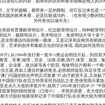
可以读知它的内容．如果你的目的和要求能唤起他人的共
用，文字的篇幅，都带来一定的限制．但它反过来也是一
我实践的效果来看，还是比较成功的．（也有很少数的情
另外发信以做补充）
分类就有普通邮资明信片，纪念邮资明信片，特种邮资明
明信片，极限明信片，美术明信片，免资明信片等十多个系
它既是全部通信内容的唯一载体，又是记录和反映所有邮政
言，艺术的创作和集邮文化的综合体现. 因此如何选用
称JP片) 从1984年发行第一套JP-1奥运会明信片起，
育，军事,地理，历史，法律,宗教,医疗,体育，旅游
家，企业家，政治家等各个阶层. 每枚明信片都有一个唯
通信主题,再加上通信对象的签名,必然相得益彰,弥足珍贵
关于澳门问题的联合声明正式签暑"片,由于邮资不足,又加贴了
8年6月中国医疗队在厄立特里亚经历战乱之变,受使馆指示
立特里亚史永久大使的求签片中,就用了1993年发行的JP-37 "中
，加上背面复制的报纸报道（已缩小），求签的原委，史大使
邮戳，以集邮方式较好地展现和记录了中国医疗队在非洲大陆为