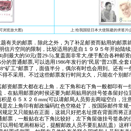
击可浏览放大图)
上:给我国驻日本大使陈建的求签片(原件
主题有关的邮票．除此之外，为了补足邮资而贴用的邮票
明信片空间的限制，比较适用的是自１９９５年开始陆续发
4)到最大的50元(普29-5),复盖面非常大,便于配合各种邮
通邮票,可以选用1986年发行的"民居"普23票,全套14枚,面
的普8“矿工”邮票了，面值半分，偶尔有时也会用到。还有一些
也不得不采用。不过这些邮票发行时间太久，只能在个别
其邮资邮票大都在右上角．左下角和右下角一般都印有一
盖．在贴用邮票的时侯还要为邮局贴用的挂号签条留好位
面积是６５Ｘ２６mm(可以请邮局人员剪去两端空白，注
就是左上角印有邮政编码红色空格处了．按国际邮件常规
据规定又只能贴在正面，这就只好把名址摆在背面而将正
通邮票，一般贴在右下角比较好，左下角留做挂号签条的
也可以用铅笔画框标记，提醒邮政人员不要乱贴乱盖）这