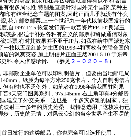
主题有关的场合.如果用在其它场合就显得有点不和谐(当
还是有很多局限性,特别是直接针对国外某个国家,某种主
部都印有结合纪念主题的图案,因此正面几乎就没有什么
景观,花卉邮资邮票,上一个世纪九十年代以前我国发行的
1997.12.5.恢复发行第一款普资片PP-10"良渚玉
白面积较多,很适于补贴各种有意义的邮票和留做通信对象
资邮票,有时其效果并不亚于JP片.如我在给中国派赴东
补贴了一枚以五星红旗为主图的1993-4和两枚有关联合国的
眉的飒爽英姿,加上明信片正面王然2001.5.10.于东帝
史料.令人倍感珍贵. （参见
２－０２０－８
）
，非邮政企业单位可以印制明信片，但要由当地邮电局
140mm，纸质为每平方米250克卡片．个人自制明信片
但有时也不乏例外．如笔者在1998年给我国驻刚果
9天安门图案系列，97x145mm.右上角印有4分邮资
.和我国建立了外交关系．这也是一个多灾多难的国家，独
为了直观的映射三十多年的历史沧桑，我特意选用了这枚发行已
的脚步，历史的无情，对风云变幻的当今世界产生不尽的
到首日发行的这类邮品，你也完全可以选择使用．