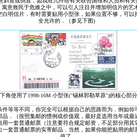
意斜置或倒置．如我在几件给有关联合国维和人员和有关抗
贴，寓意救民于危难之中，可以引人注目并增加明信片的艺
空白明信片．有时需要贴用小型张，如果位置不够，可以
全允许的．（参见下图)
使用了1998-16M 小型张("锡林郭勒草原")的核心部分.(
件等等不同，你完全可以根据自己的思路而为．例如你可
邮品．（按照集邮的惯例或价值观，最好是选用当年或最
贴用一套普通邮票（注意要符合规定邮资，不足部分用其
出一套普通邮票的实寄邮品．当然，如果你能把贴用的邮
值了．