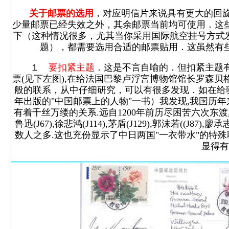
关于邮票的选用
，对应明信片来说具有更大的回旋余
少量邮票已经失效之外，其余邮票当前均可使用．这
下（这种情况很多，尤其当你采用国际航空挂号方式发
题），都需要选用合适的邮票贴用．这虽然有
１
要扣紧主题
．这是不言自喻的．但扣紧主题有
票(见下左图),在给法国巴黎卢浮宫博物馆馆长罗森贝
般的联系，从中仔细研究，可以有很多发现．如在给
年出版的"中国邮票上的人物"一书）我发现,我国历
有着千丝万缕的关系.远自1200年前历尽困苦六次东渡
鲁迅(J67),徐悲鸿(J114),茅盾(J129),郭沫若((J87),
数人之多.这也充份显示了中日两国"一衣带水"的特殊
显得有