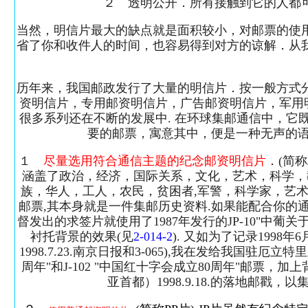
２ 透明公开．所有接触到它的人都
当然，明信片最大的缺点就是面积较小，对邮票的使
省了你和收件人的时间，也容易得到对方的谅解．从
历年来，我国邮政发行了大量的明信片．按一般方式
资明信片，专用邮资明信片，广告邮资明信片，军用
很多系列还在不断的发展中. 在环球集邮通信中，
要的邮票，寓意其中，便是一种无声的语
１
尽量选用符合通信主题的纪念邮资明信片
．(简
涵盖了政治，经济，国际关系，文化，艺术，科学，教
族，华人，工人，农民，贫困者,军警，科学家，艺术
邮票,其本身就是一件集邮历史资料.如果能配合你的
督发出的求签片就使用了1987年发行的JP-10"中葡
衬托背景的效果(见
2-014-2
). 又如为了记录199
1998.7.23.南京日报和3-065),我在发给我国驻厄
周年"和J-102 "中国红十字会成立80周年"邮票
亚首都）1998.9.18.的落地