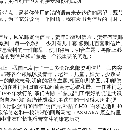
鸣，更有利于他人的接受和你的成功．
个特点．逼着你使用简洁的语言来表达你的愿望，既节
况，为了充分说明一个问题，我在发出明信片的同时，
信片，风光邮资明信片，贺年邮资明信片，贺年有奖邮
列．每一个系列中少则有几十套,多则几百套明信片,
信息资料的一件邮品．使用得当，切合主题，再配上必
合适的明信片和邮票是一个很重要的问题：
到目前为止，我国已发行了一百多套纪念邮资明信片．其内容
，集邮等各个领域以及青年，老年，儿童，妇女，少数民
一的邮政志号,明确的纪念主题,相应印刷的图片和邮资
.比如在澳门回归前夕我向葡萄牙总统和最后一任澳门总
1997年发行的"澳门古跡"邮票,起到了很好的促进共识,
紧急撤离,横渡红海痛苦飘流死里逃生的一段感人历史(见
国医疗队派出30周年"明信片,补贴了J-50 "白求恩逝世40
的亲笔签名和一枚清晰的阿斯马拉（ASMARA.厄立特里
增强中非友谊长期艰苦奋斗的难忘历史。