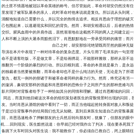
的土匪不情愿地被冠以革命英雄的称号。但尽管如此，革命对胡安仍然没有任
里发现了被军队屠杀的亲人，此时革命对他来说就是复仇。所以说从头到尾，
清醒地知道自己需要什么，并以完全的热情去追求。相反肖恩由于理想的破灭
己包围起来，以逃避现实和回忆的背负。然而，和胡安相遇以后，后者的热情
交织。腥风血雨中的并肩作战，居然渐渐地在这截然不同的两人之间建立起一
人和不断上演的大屠杀而黯然泪下，肖恩默默地在一旁承受同样的痛苦；而片
自己之时，胡安那惊诧绝望既而茫然的眼神无疑
导演在本片中表现了一种对待革命的复杂态度。片头引用了毛泽东的一句至理
命不是请客吃饭，不是做文章，不是绘画绣花，不能那样雅致，那样从容不迫
推翻另一个阶级的暴烈的行动。所以归根到底，革命的本质就是暴力，是永远
的独裁者当然要被推翻，而革命者却也不是什么纯洁的天使，无论是为了所谓
复仇，都无一例外的彻诸于和被革命者同样的暴力行为。然而，终究还有另一
的漩涡，象胡安那样的强盗和肖恩那样的恐怖分子之间所产生的那种患难与共
影片同时对背叛者给予了一种恰如其分的同情和理解。通过肖恩断续的闪回，
同志，而直到他目睹这次革命的组织策划者医生的背叛情景时出现的闪回，
友。当时肖恩从酒馆的镜中看到了一切，而正当他端起抢转身面对敌人和叛徒
于是过往背叛事件的结局我们也无从知晓。直到后来医生知道自己的背叛暴露
回，肖恩迅速枪杀了押解朋友的士兵然后转向朋友时，犹豫了，但朋友的眼中
机......回到现实，医生黯然说道：你早就已经对我作出了判决，现在要杀死
备跳下火车时回头对医生说：我不能救你了，你必须自己救自己，闭上眼睛往