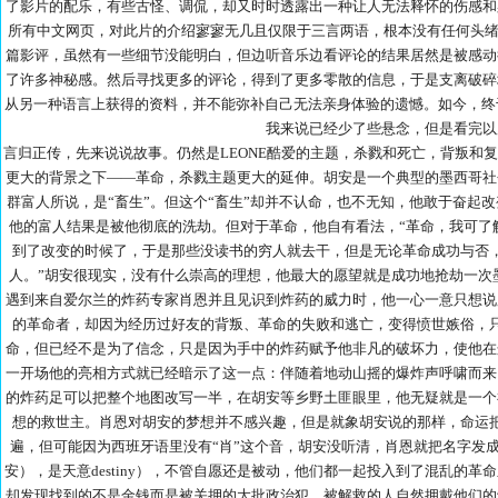
了影片的配乐，有些古怪、调侃，却又时时透露出一种让人无法释怀的伤感和
所有中文网页，对此片的介绍寥寥无几且仅限于三言两语，根本没有任何头绪
篇影评，虽然有一些细节没能明白，但边听音乐边看评论的结果居然是被感动
了许多神秘感。然后寻找更多的评论，得到了更多零散的信息，于是支离破碎
从另一种语言上获得的资料，并不能弥补自己无法亲身体验的遗憾。如今，终
我来说已经少了些悬念，但是看完以
言归正传，先来说说故事。仍然是LEONE酷爱的主题，杀戮和死亡，背叛和
更大的背景之下——革命，杀戮主题更大的延伸。胡安是一个典型的墨西哥社
群富人所说，是“畜生”。但这个“畜生”却并不认命，也不无知，他敢于奋起
他的富人结果是被他彻底的洗劫。但对于革命，他自有看法，“革命，我可了
到了改变的时候了，于是那些没读书的穷人就去干，但是无论革命成功与否
人。”胡安很现实，没有什么崇高的理想，他最大的愿望就是成功地抢劫一次
遇到来自爱尔兰的炸药专家肖恩并且见识到炸药的威力时，他一心一意只想说
的革命者，却因为经历过好友的背叛、革命的失败和逃亡，变得愤世嫉俗，
命，但已经不是为了信念，只是因为手中的炸药赋予他非凡的破坏力，使他在
一开场他的亮相方式就已经暗示了这一点：伴随着地动山摇的爆炸声呼啸而来
的炸药足可以把整个地图改写一半，在胡安等乡野土匪眼里，他无疑就是一个
想的救世主。肖恩对胡安的梦想并不感兴趣，但是就象胡安说的那样，命运
遍，但可能因为西班牙语里没有“肖”这个音，胡安没听清，肖恩就把名字发成了J
安），是天意destiny），不管自愿还是被动，他们都一起投入到了混乱的
却发现找到的不是金钱而是被关押的大批政治犯。被解救的人自然拥戴他们的