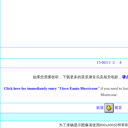
15-003-1
-2
4
如果您需要收听，下载更多的莫里康音乐及相关电影，
请
Click here for immediately entry "I love Ennio Morricone"
if you need to li
Morricone.
欢迎
留言
为了准确显示图像请使用800x600分辩率和