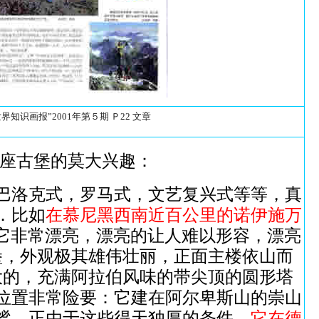
世界知识画报”2001年第５期 Ｐ22 文章
座古堡的莫大兴趣：
巴洛克式，罗马式，文艺复兴式等等，真
．比如
在慕尼黑西南近百公里的诺伊施万
它非常漂亮，漂亮的让人难以形容，漂亮
堡，外观极其雄伟壮丽，正面主楼依山而
大的，充满阿拉伯风味的带尖顶的圆形塔
位置非常险要：它建在阿尔卑斯山的崇山
谧．正由于这些得天独厚的条件，
它在德