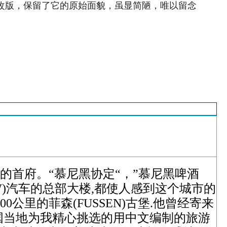
次改版，保留了它的原始面貌，虽显简陋，唯以留念
府。“慕尼黑协定“，”慕尼黑啤酒
MW)汽车的总部大楼,都使人感到这个城市的
公里的菲森(FUSSEN)古堡.他曾经寄来
德国当地为我精心挑选的用中文编制的旅游