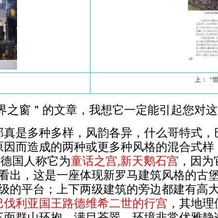
上：
“
界之窗＂的文章，我想它一定能引起您对这
真是多种多样，风韵各异，什么哥特式，
原因而造成的两种或更多种风格的混合式样
stle)，德国人称它为
童话之宫,新天鹅石宫
，因为
看出，这是一座体现新罗马建筑风格的古
级的平台；上下两级建筑的旁边都建有高
巴伐利亚国王路德维希二世的行宫
，其地理
三面群山环抱，满目苍翠，环境非常优雅静