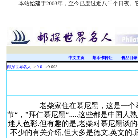
本站始建于2003年，至今已度过近八千个日夜
中文主页
邮币卡转让
售品目
邮探世界名人-
->
9-0
-->9-003
老柴家住在慕尼黑，这是一个举世
节“，”拜仁慕尼黑“.....这些都是中
迷人色彩.但有趣的是,老柴对慕尼黑谈的不
不少的有关介绍,但大多是德文,英文的