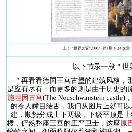
上：
“世界之窗”2001年第1期 Ｐ24 文章
以下节录一段＂世
＂再看看德国王宫古堡的建筑风格，那
是应有尽有：而更多的则是由于历史的
施坦因古宫
(The Neuschwanstein ca
的令人瞠目结舌．我们从图片上就可以
建，顺势分成上下两级，下级平顶是上
楼，俨然整座王宫的庄严卫士．这座
原
峻岭之间，但面临阿尔普湖和施旺湖，