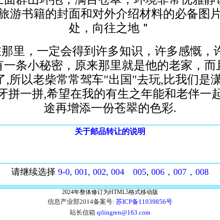
旅游书籍的封面和对外介绍材料的必备图
处，向往之地＂
在那里，一定会得到许多知识，许多感慨，
有一条小秘密，原来那里就是他的老家，而
,所以老柴常常驾车"出国"去玩,比我们是
牙拼一拼,希望在我的有生之年能和老伴一
途再增添一份苍翠的色彩.
关于邮品转让的说明
请继续选择
9-0,
001,
002,
004
005
,
006，
007，
008
2024年整体修订为HTML5格式移动版
信息产业部2014备案号:
苏ICP备11039856号
站长信箱
qilingren@163.com