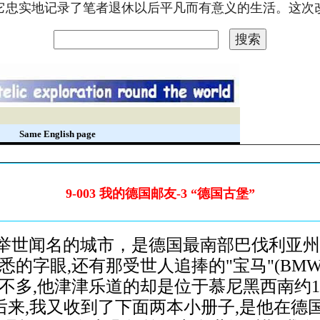
。它忠实地记录了笔者退休以后平凡而有意义的生活。这
录
Same English page
9-003 我的德国邮友-3 “德国古堡”
闻名的城市，是德国最南部巴伐利亚州的首
国人熟悉的字眼,还有那受世人追捧的"宝马"(B
多,他津津乐道的却是位于慕尼黑西南约100
.后来,我又收到了下面两本小册子,是他在