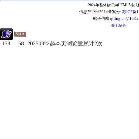
2024年整体修订为HTML5格
信息产业部2014备案号:
苏ICP备1
站长信箱
qilingren@163.
关于站长
51La
-
158
-
-
158
-
20250322起本页浏览量累计
2
次