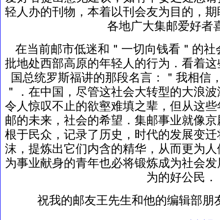
轻人办的刊物，本着以刊会友为目的，期
各地广大集邮爱好者喜
在当前邮市低迷和＂一切向钱看＂的社
批地处西部高原的年轻人的行为．看着这
国总统罗斯福讲的那段名言：＂我相信
＂．在中国，尽管这社会大转型的大浪波
令人惊叹不止的欲壑难填之辈，但从这些
邮的未来，社会的希望．集邮事业就像京
根于民众，记录了历史，时代的发展变迁
沫，提炼出它们内含的精华，从而更为人
为事业献身的青年也必将锻炼成为社会发
为的好公民
祝我的邮友王先生和他的编辑部朋