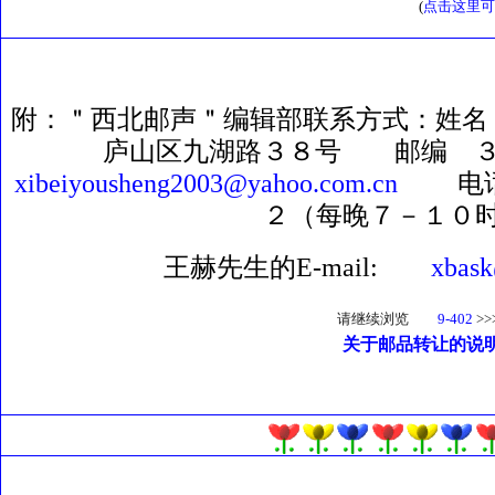
(
点击这里可
附：＂西北邮声＂编辑部联系方式：姓名
庐山区九湖路３８号 邮编 ３３
xibeiyousheng2003@yahoo.com.cn
电话 
２（每晚７－１０
王赫先生的E-mail:
xbask
请继续浏览
9-402
>>
关于邮品转让的说