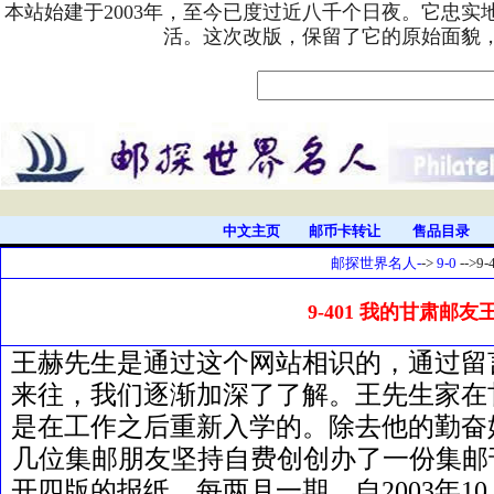
本站始建于2003年，至今已度过近八千个日夜。它忠
活。这次改版，保留了它的原始面貌
中文主页
邮币卡转让
售品目录
邮探世界名人-
->
9-0
-->9-
9-401 我的甘肃邮友王
王赫先生是通过这个网站相识的，通过留
来往，我们逐渐加深了了解。王先生家在
是在工作之后重新入学的。除去他的勤奋
几位集邮朋友坚持自费创创办了一份集邮
开四版的报纸，每两月一期，自2003年1