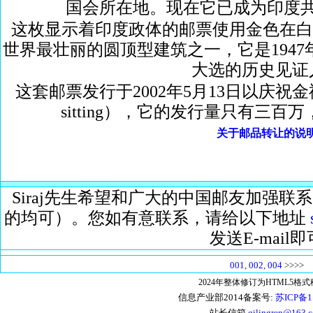
国会所在地。现在它已成为印度
这枚显示着印度政体的邮票使用金色在白
世界最壮丽的圆顶型建筑之一，它是1947
大选的历史见证
这套邮票发行于2002年5月13日以庆祝金禧年（Golde
sitting），它的发行量只有三百
关于邮品转让的说
Siraj先生希望和广大的中国邮友加强
的均可）。您如有意联系，请给以下地址
发送E-mail即
001
,
002
,
004
>>>>
2024年整体修订为HTML5格
信息产业部2014备案号:
苏ICP备1
站长信箱
qilingren@163.