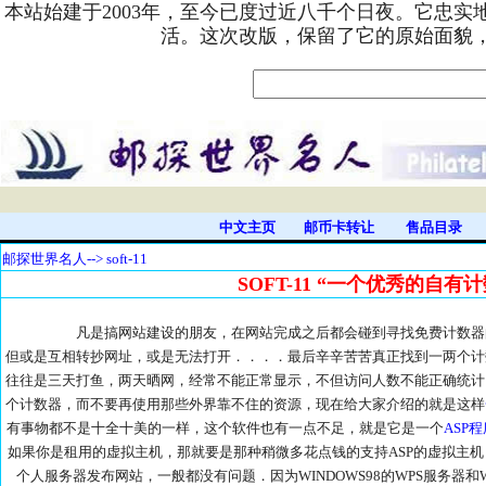
本站始建于2003年，至今已度过近八千个日夜。它忠
活。这次改版，保留了它的原始面貌
中文主页
邮币卡转让
售品目录
邮探世界名人
--> soft-11
SOFT-11 “一个优秀的自有
凡是搞网站建设的朋友，在网站完成之后都会碰到寻找免费计数器的
但或是互相转抄网址，或是无法打开．．．．最后辛辛苦苦真正找到一两个计
往往是三天打鱼，两天晒网，经常不能正常显示，不但访问人数不能正确统计
个计数器，而不要再使用那些外界靠不住的资源，现在给大家介绍的就是这样
有事物都不是十全十美的一样，这个软件也有一点不足，就是它是一个
ASP
如果你是租用的虚拟主机，那就要是那种稍微多花点钱的支持ASP的虚拟主机
个人服务器发布网站，一般都没有问题．因为WINDOWS98的WPS服务器和WIND