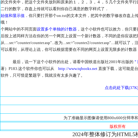
的文件夹中，把这个文件夹放到和原来的１，２，３，４，５几个文件夹平行的位置，
二行的数字，存盘上传就可以看到你自己满意的数字
始值和显示值
．你只要打开那个on.txt的文本文件，把其中的数字修改存盘
哦！ ４．如果
个网站中的不同页面
设置多个单独的计数器
，这个小软件也可以效力．你只要把这
后按上述同样方法在你的另一个网页上设置一个新计数器，不同的是你应该把
从.....src="counter/counter.asp"...改为....src="counter2/counter
可以看到，从理论上说，你可以根据需要在不同的网页上设置无限多的计数器
最后，说一下这个小软件的出处，请看中国铁道出版社2001年出版的
＂
著）P183.这个软件你也可以从
http://www.tqbooks.net
直接下载，这可能是台
软件，只可惜是繁题字，我就没有太多兴趣了。
点击此处下载(37K
为了准确显示图像请使用800x600分辩率和
版权所有
2024年整体修订为HTML