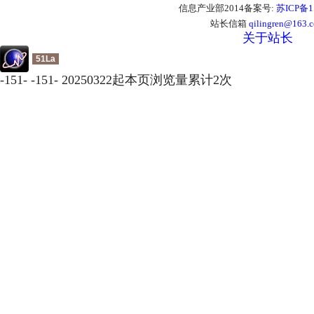
信息产业部2014备案号:
苏ICP备1
站长信箱
qilingren@163.
关于站长
51La
-
151
-
-
151
-
20250322起本页浏览量累计
2
次