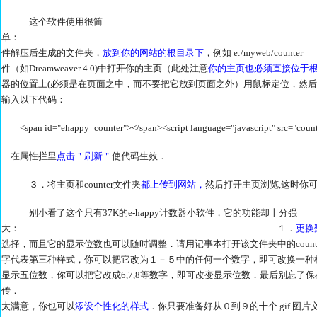
这个软件使用很简
单： １．
件解压后生成的文件夹，
放到你的网站的根目录下
，例如 e:/my
件（如Dreamweaver 4.0)中打开你的主页（此处注意
你的主页也必须直接位于
器的位置上(必须是在页面之中，而不要把它放到页面之外）用鼠标定位，然
输入以下代码：
<span id="ehappy_counter"></span><script language="javascript" src="counte
在属性拦里
点击＂刷新＂
使代码生效．
３．将主页和counter文件夹
都上传到网站，
然后打开主页浏览,这时你
别小看了这个只有37K的e-happy计数器小软件，它的功能却十分强
大： １．
更换
选择，而且它的显示位数也可以随时调整．请用记事本打开该文件夹中的counter.asp
字代表第三种样式，你可以把它改为１－５中的任何一个数字，即可改换一种样式．在它
显示五位数，你可以把它改成6,7,8等数字，即可改变显示位数．最后别忘了保
传． ２．如果你
太满意，你也可以
添设个性化的样式
．你只要准备好从０到９的十个.gif 