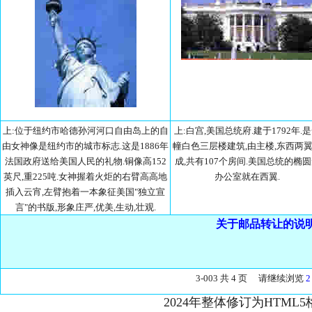
上:位于纽约市哈德孙河河口自由岛上的自
上:白宫,美国总统府.建于1792年.
由女神像是纽约市的城市标志.这是1886年
幢白色三层楼建筑,由主楼,东西两
法国政府送给美国人民的礼物.铜像高152
成,共有107个房间.美国总统的椭
英尺,重225吨.女神握着火炬的右臂高高地
办公室就在西翼.
插入云宵,左臂抱着一本象征美国"独立宣
言"的书版,形象庄严,优美,生动,壮观.
关于邮品转让的说
3-003 共 4 页 请继续浏览
2
2024年整体修订为HTML