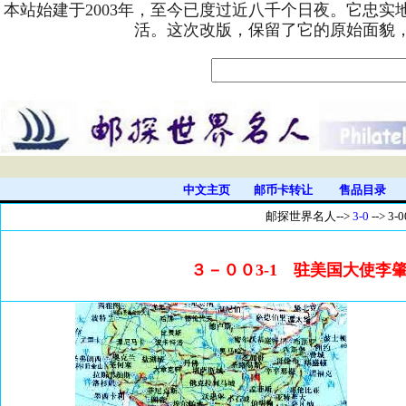
本站始建于2003年，至今已度过近八千个日夜。它忠
活。这次改版，保留了它的原始面貌
中文主页
邮币卡转让
售品目录
邮探世界名人-
->
3-0
--> 3-
３－００3-1 驻美国大使李