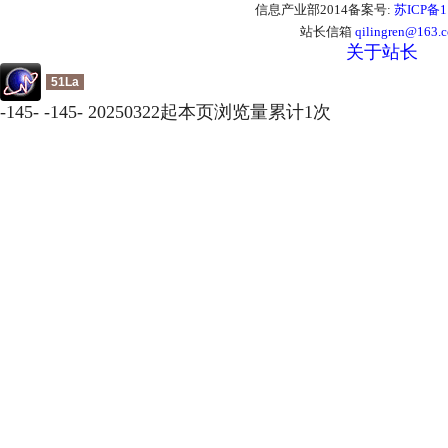
信息产业部2014备案号:
苏ICP备1
站长信箱
qilingren@163.
关于站长
51La
-
145
-
-
145
-
20250322起本页浏览量累计
1
次