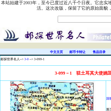
本站始建于2003年，至今已度过近八千个日夜。它忠
活。这次改版，保留了它的原始面貌
中文主页
邮币卡转让
售品目录
邮探世界名人-
->
3-0
--> 3-099-1
3-099－1 驻土耳其大使
国
斯