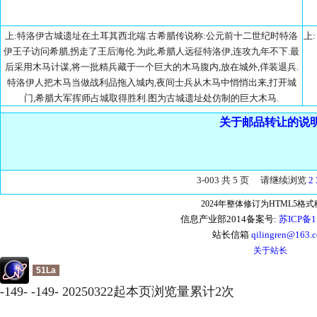
上:特洛伊古城遗址在土耳其西北端.古希腊传说称:公元前十二世纪时特洛
上
伊王子访问希腊,拐走了王后海伦.为此,希腊人远征特洛伊,连攻九年不下.最
后采用木马计谋,将一批精兵藏于一个巨大的木马腹内,放在城外,佯装退兵.
特洛伊人把木马当做战利品拖入城内,夜间士兵从木马中悄悄出来,打开城
门,希腊大军挥师占城取得胜利.图为古城遗址处仿制的巨大木马.
关于邮品转让的说
3-003 共 5 页 请继续浏览
2
2024年整体修订为HTML5格
信息产业部2014备案号:
苏ICP备1
站长信箱
qilingren@163.
关于站长
51La
-
149
-
-
149
-
20250322起本页浏览量累计
2
次