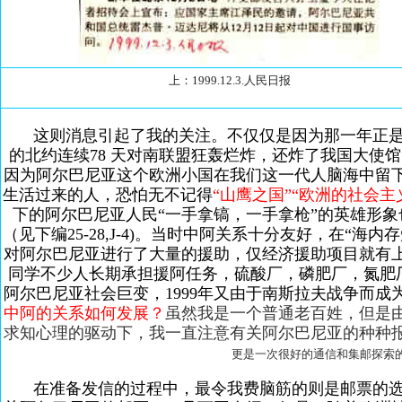
上：1999.12.3.人民日报
这则消息引起了我的关注。不仅仅是因为那一年正
的北约连续78 天对南联盟狂轰烂炸，还炸了我国大使
因为阿尔巴尼亚这个欧洲小国在我们这一代人脑海中留
生活过来的人，恐怕无不记得
“山鹰之国”“欧洲的社会主
下的阿尔巴尼亚人民“一手拿镐，一手拿枪”的英雄形
（见下编25-28,J-4)。当时中阿关系十分友好，在“
对阿尔巴尼亚进行了大量的援助，仅经济援助项目就有
同学不少人长期承担援阿任务，硫酸厂，磷肥厂，氮肥厂 
阿尔巴尼亚社会巨变，1999年又由于南斯拉夫战争而成
中阿的关系如何发展？
虽然我是一个普通老百姓，但是
求知心理的驱动下，我一直注意有关阿尔巴尼亚的种种
更是一次很好的通信和集邮探索
在准备发信的过程中，最令我费脑筋的则是邮票的选