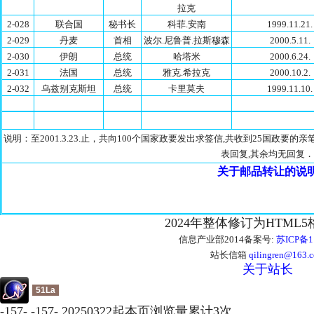
拉克
2-028
联合国
秘书长
科菲.安南
1999.11.21.
2-029
丹麦
首相
波尔.尼鲁普.拉斯穆森
2000.5.11.
2-030
伊朗
总统
哈塔米
2000.6.24.
2-031
法国
总统
雅克.希拉克
2000.10.2.
2-032
乌兹别克斯坦
总统
卡里莫夫
1999.11.10.
说明：至2001.3.23.止，共向100个国家政要发出求签信,共收到25国政
表回复,其余均无回复．
关于邮品转让的说
2024年整体修订为HTML
信息产业部2014备案号:
苏ICP备1
站长信箱
qilingren@163.
关于站长
51La
-
157
-
-
157
-
20250322起本页浏览量累计
3
次