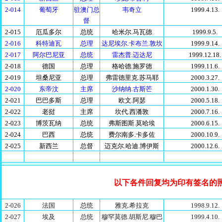
2-014
葡萄牙
驻澳门总
韦奇立
1999.4.13.
督
2-015
厄瓜多尔
总统
哈米尔.马瓦德
1999.9.5.
2-016
科特迪瓦
总理
达尼埃尔.卡布兰.敦坎
1999.9.14.
2-017
阿尔巴尼亚
总统
雷杰普.迈达尼
1999.12.18.
2-018
德国
总理
格哈德.施罗徳
1999.11.6.
2-019
坦桑尼亚
总理
弗雷德里克.苏马耶
2000.3.27.
2-020
东帝汶
主席
沙纳纳.古斯芒
2000.1.30.
2-021
巴巴多斯
总理
欧文.阿瑟
2000.5.18.
2-022
老挝
主席
坎代.西潘敦
2000.7.16.
2-023
博茨瓦纳
总统
弗斯图斯.莫哈埃
2000.6.15.
2-024
巴西
总统
费尔南多.卡多佐
2000.10.9.
2-025
新西兰
总督
迈克尔.哈迪.博伊斯
2000.12.6.
以下各件回复均为印有签名的
2-026
法国
总统
雅克.希拉克
1998.9.12.
2-027
埃及
总统
穆罕莫德.胡斯尼.穆巴
1999.4.10.