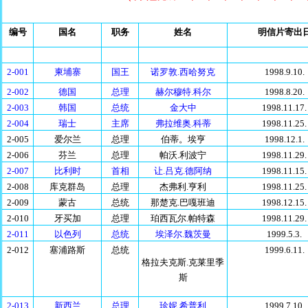
编号
国名
职务
姓名
明信片寄出
2-001
柬埔寨
国王
诺罗敦.西哈努克
1998.9.10.
2-002
德国
总理
赫尔穆特.科尔
1998.8.20.
2-003
韩国
总统
金大中
1998.11.17.
2-004
瑞士
主席
弗拉维奥.科蒂
1998.11.25.
2-005
爱尔兰
总理
伯蒂。埃亨
1998.12.1.
2-006
芬兰
总理
帕沃.利波宁
1998.11.29.
2-007
比利时
首相
让.吕克.德阿纳
1998.11.15.
2-008
库克群岛
总理
杰弗利.亨利
1998.11.25.
2-009
蒙古
总统
那楚克.巴嘎班迪
1998.12.15.
2-010
牙买加
总理
珀西瓦尔.帕特森
1998.11.29.
2-011
以色列
总统
埃泽尔.魏茨曼
1999.5.3.
2-012
塞浦路斯
总统
1999.6.11.
格拉夫克斯.克莱里季
斯
2-013
新西兰
总理
珍妮.希普利
1999.7.10.