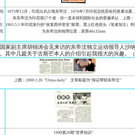
个岛
1975年12月，印尼出兵占领东帝汶．1976年7月印尼总统苏哈托签暑法案
土
布东帝汶为印尼第27个省．但一直未得到国际社会的普遍承认．上图：
占
1963.5.1.年印尼发行的“收复西伊里安”邮票。票上红色箭头（笔者加注）
民
为东帝汶的地理位置．原票48x32mm
日报登载了国家副主席胡锦涛会见来访的东帝汶独立运动领导人
。其中几篇关于古斯芒本人的介绍引起我很大的兴趣。
上图：2000.1.26. "China daily" 文章标题为“保证帮助东帝汶”
1999第20期“世界知识”