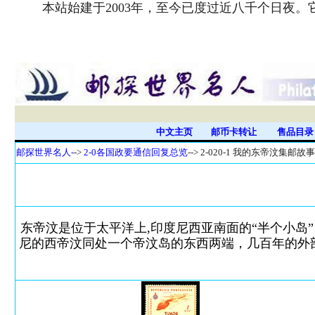
本站始建于2003年，至今已度过近八千个日夜
中文主页
邮币卡转让
售品目
邮探世界名人-
->
2-0各国政要通信回复总览
-->
2-020-1 我的东帝汶集邮故
东帝汶是位于太平洋上,印度尼西亚南面的“半个小岛
尼的西帝汶同处一个帝汶岛的东西两端，几百年的外