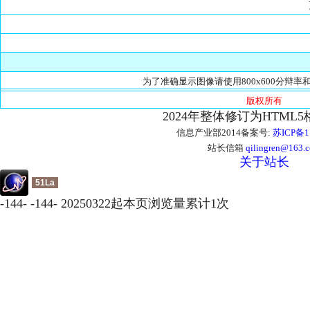
更
为了准确显示图像请使用800x600分辩率和
版权所有
2024年整体修订为HTML
信息产业部2014备案号:
苏ICP备1
站长信箱
qilingren@163.
关于站长
51La
-
144
-
-
144
-
20250322起本页浏览量累计
1
次