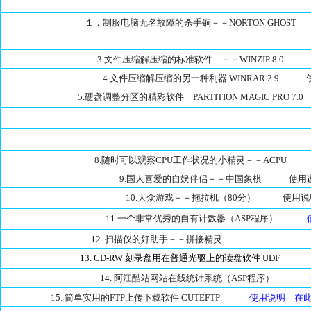
１．制服电脑无名故障的杀手锏－－NORTON GHO
3.文件压缩解压缩的标准软件 －－WINZIP 
4.文件压缩解压缩的另一种利器 WINRAR 2
5.硬盘调整分区的精彩软件 PARTITION MAGIC P
8.随时可以观察CPU工作状况的小精灵－－AC
9.国人喜爱的自娱伴侣－－中国象棋 
10.大众游戏－－拖拉机（80分） 
11.一个非常优秀的自有计数器（ASP程序）
使
12. 扫描仪的好助手－－拼接精灵
13. CD-RW 刻录盘用在普通光驱上的读盘软件 UDF
使
14. 阿江酷站网站在线统计系统（ASP程序）
15. 简单实用的FTP上传下载软件 CUTEFTP
使用说明
在此